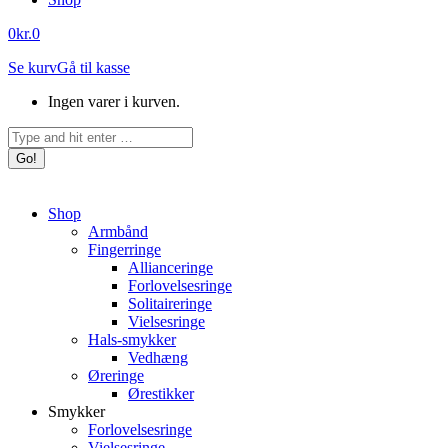
0
kr.
0
Se kurv
Gå til kasse
Ingen varer i kurven.
Search:
Shop
Armbånd
Fingerringe
Allianceringe
Forlovelsesringe
Solitaireringe
Vielsesringe
Hals-smykker
Vedhæng
Øreringe
Ørestikker
Smykker
Forlovelsesringe
Vielsesringe