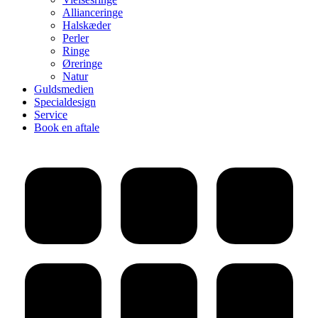
Allianceringe
Halskæder
Perler
Ringe
Øreringe
Natur
Guldsmedien
Specialdesign
Service
Book en aftale