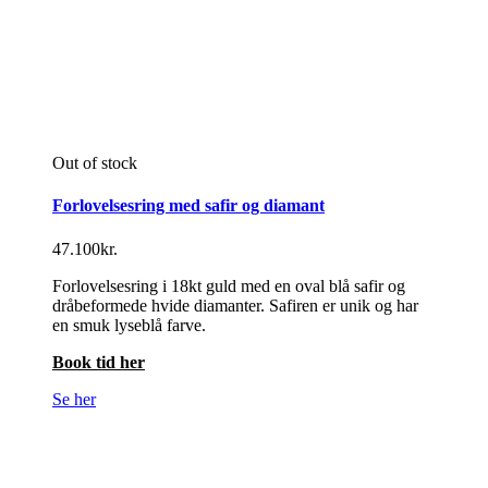
Out of stock
Forlovelsesring med safir og diamant
47.100
kr.
Forlovelsesring i 18kt guld med en oval blå safir og
dråbeformede hvide diamanter. Safiren er unik og har
en smuk lyseblå farve.
Book tid her
Se her