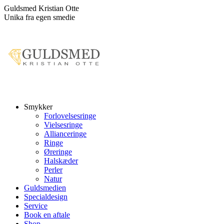
Skip
Guldsmed Kristian Otte
to
Unika fra egen smedie
content
Smykker
Forlovelsesringe
Vielsesringe
Allianceringe
Ringe
Øreringe
Halskæder
Perler
Natur
Guldsmedien
Specialdesign
Service
Book en aftale
Shop