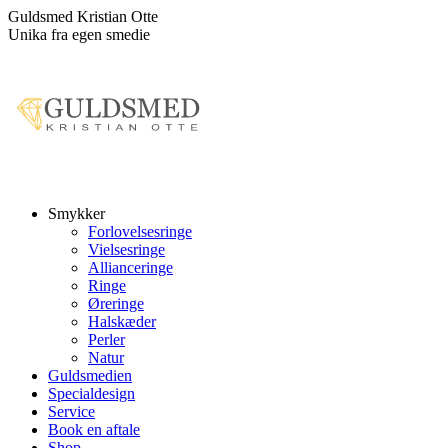
Skip
Guldsmed Kristian Otte
to
Unika fra egen smedie
content
Smykker
Forlovelsesringe
Vielsesringe
Allianceringe
Ringe
Øreringe
Halskæder
Perler
Natur
Guldsmedien
Specialdesign
Service
Book en aftale
Shop