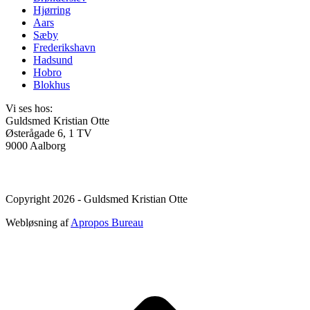
Hjørring
Aars
Sæby
Frederikshavn
Hadsund
Hobro
Blokhus
Vi ses hos:
Guldsmed Kristian Otte
Østerågade 6, 1 TV
9000 Aalborg
Copyright 2026 - Guldsmed Kristian Otte
Webløsning af
Apropos Bureau
t
T