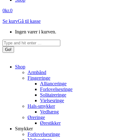
0
kr.
0
Se kurv
Gå til kasse
Ingen varer i kurven.
Search:
Shop
Armbånd
Fingerringe
Allianceringe
Forlovelsesringe
Solitaireringe
Vielsesringe
Hals-smykker
Vedhæng
Øreringe
Ørestikker
Smykker
Forlovelsesringe
Vielsesringe