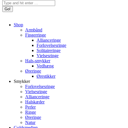
Search:
Shop
Armbånd
Fingerringe
Allianceringe
Forlovelsesringe
Solitaireringe
Vielsesringe
Hals-smykker
Vedhæng
Øreringe
Ørestikker
Smykker
Forlovelsesringe
Vielsesringe
Allianceringe
Halskæder
Perler
Ringe
Øreringe
Natur
Guldsmedien