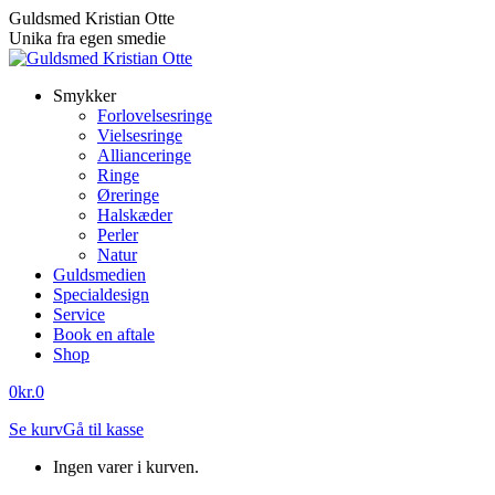
Skip
Guldsmed Kristian Otte
to
Unika fra egen smedie
content
Smykker
Forlovelsesringe
Vielsesringe
Allianceringe
Ringe
Øreringe
Halskæder
Perler
Natur
Guldsmedien
Specialdesign
Service
Book en aftale
Shop
0
kr.
0
Se kurv
Gå til kasse
Ingen varer i kurven.