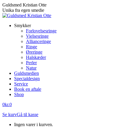
Skip
Guldsmed Kristian Otte
to
Unika fra egen smedie
content
Smykker
Forlovelsesringe
Vielsesringe
Allianceringe
Ringe
Øreringe
Halskæder
Perler
Natur
Guldsmedien
Specialdesign
Service
Book en aftale
Shop
0
kr.
0
Se kurv
Gå til kasse
Ingen varer i kurven.