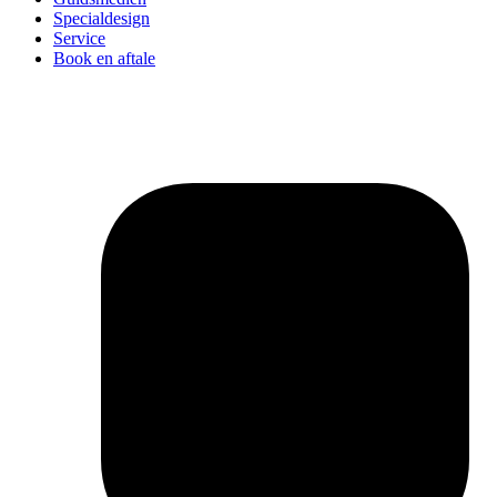
Specialdesign
Service
Book en aftale