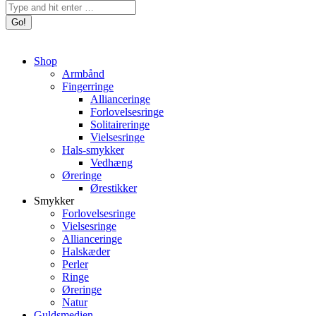
Search:
Shop
Armbånd
Fingerringe
Allianceringe
Forlovelsesringe
Solitaireringe
Vielsesringe
Hals-smykker
Vedhæng
Øreringe
Ørestikker
Smykker
Forlovelsesringe
Vielsesringe
Allianceringe
Halskæder
Perler
Ringe
Øreringe
Natur
Guldsmedien