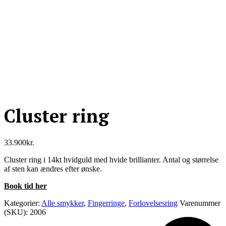
Cluster ring
33.900
kr.
Cluster ring i 14kt hvidguld med hvide brillianter. Antal og størrelse
af sten kan ændres efter ønske.
Book tid her
Kategorier:
Alle smykker
,
Fingerringe
,
Forlovelsesring
Varenummer
(SKU):
2006