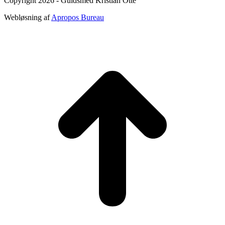
Copyright 2026 - Guldsmed Kristian Otte
Webløsning af
Apropos Bureau
t
T