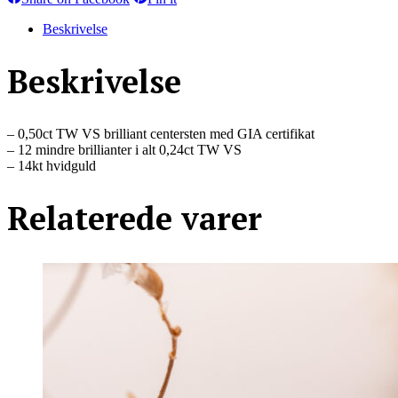
on
on
Facebook
Pinterest
Beskrivelse
Beskrivelse
– 0,50ct TW VS brilliant centersten med GIA certifikat
– 12 mindre brillianter i alt 0,24ct TW VS
– 14kt hvidguld
Relaterede varer