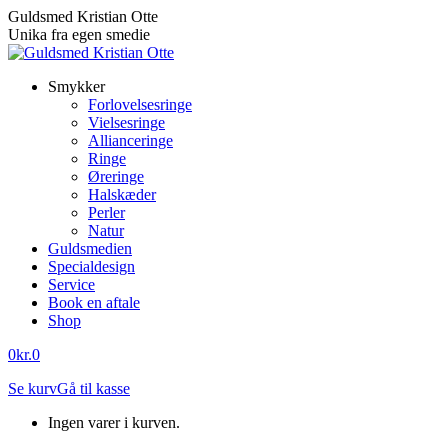
Skip
Guldsmed Kristian Otte
to
Unika fra egen smedie
content
Smykker
Forlovelsesringe
Vielsesringe
Allianceringe
Ringe
Øreringe
Halskæder
Perler
Natur
Guldsmedien
Specialdesign
Service
Book en aftale
Shop
0
kr.
0
Se kurv
Gå til kasse
Ingen varer i kurven.