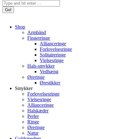
Search:
Shop
Armbånd
Fingerringe
Allianceringe
Forlovelsesringe
Solitaireringe
Vielsesringe
Hals-smykker
Vedhæng
Øreringe
Ørestikker
Smykker
Forlovelsesringe
Vielsesringe
Allianceringe
Halskæder
Perler
Ringe
Øreringe
Natur
Guldsmedien