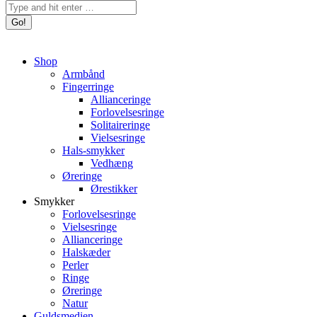
Search:
Shop
Armbånd
Fingerringe
Allianceringe
Forlovelsesringe
Solitaireringe
Vielsesringe
Hals-smykker
Vedhæng
Øreringe
Ørestikker
Smykker
Forlovelsesringe
Vielsesringe
Allianceringe
Halskæder
Perler
Ringe
Øreringe
Natur
Guldsmedien