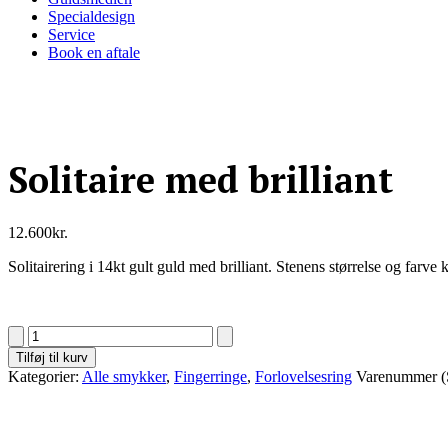
Specialdesign
Service
Book en aftale
Solitaire med brilliant
12.600
kr.
Solitairering i 14kt gult guld med brilliant. Stenens størrelse og farve
Solitaire
med
Tilføj til kurv
brilliant
Kategorier:
Alle smykker
,
Fingerringe
,
Forlovelsesring
Varenummer 
antal