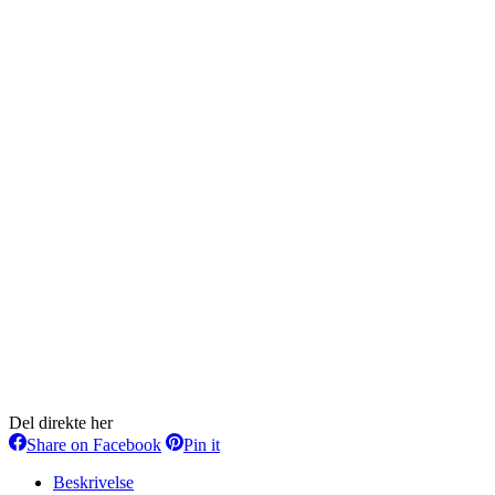
Del direkte her
Share
Share
Share on Facebook
Pin it
on
on
Facebook
Pinterest
Beskrivelse