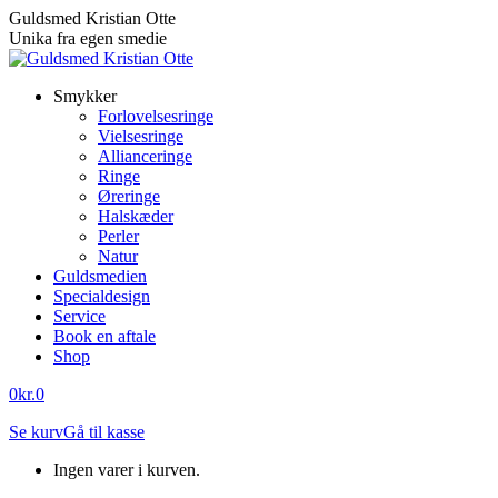
Skip
Guldsmed Kristian Otte
to
Unika fra egen smedie
content
Smykker
Forlovelsesringe
Vielsesringe
Allianceringe
Ringe
Øreringe
Halskæder
Perler
Natur
Guldsmedien
Specialdesign
Service
Book en aftale
Shop
0
kr.
0
Se kurv
Gå til kasse
Ingen varer i kurven.