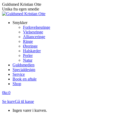
Skip
Guldsmed Kristian Otte
to
Unika fra egen smedie
content
Smykker
Forlovelsesringe
Vielsesringe
Allianceringe
Ringe
Øreringe
Halskæder
Perler
Natur
Guldsmedien
Specialdesign
Service
Book en aftale
Shop
0
kr.
0
Se kurv
Gå til kasse
Ingen varer i kurven.