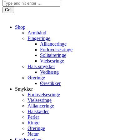
Search:
Shop
Armbånd
Fingerringe
Allianceringe
Forlovelsesringe
Solitaireringe
Vielsesringe
Hals-smykker
Vedhæng
Øreringe
Ørestikker
Smykker
Forlovelsesringe
Vielsesringe
Allianceringe
Halskæder
Perler
Ringe
Øreringe
Natur
Guldsmedien