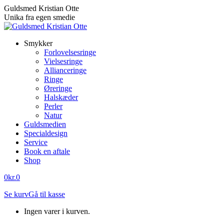
Skip
Guldsmed Kristian Otte
to
Unika fra egen smedie
content
Smykker
Forlovelsesringe
Vielsesringe
Allianceringe
Ringe
Øreringe
Halskæder
Perler
Natur
Guldsmedien
Specialdesign
Service
Book en aftale
Shop
0
kr.
0
Se kurv
Gå til kasse
Ingen varer i kurven.