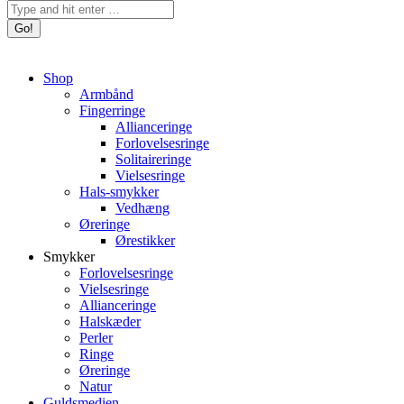
Search:
Shop
Armbånd
Fingerringe
Allianceringe
Forlovelsesringe
Solitaireringe
Vielsesringe
Hals-smykker
Vedhæng
Øreringe
Ørestikker
Smykker
Forlovelsesringe
Vielsesringe
Allianceringe
Halskæder
Perler
Ringe
Øreringe
Natur
Guldsmedien