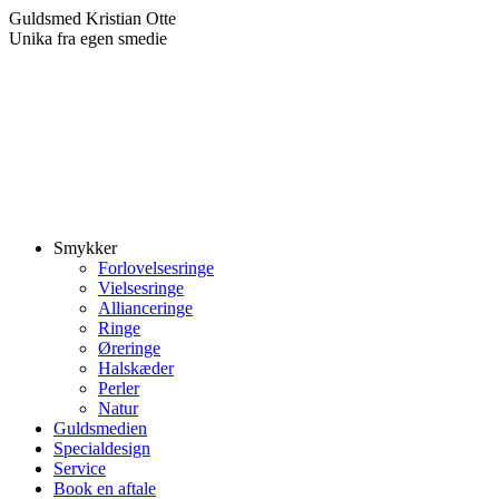
Skip
Guldsmed Kristian Otte
to
Unika fra egen smedie
content
Smykker
Forlovelsesringe
Vielsesringe
Allianceringe
Ringe
Øreringe
Halskæder
Perler
Natur
Guldsmedien
Specialdesign
Service
Book en aftale