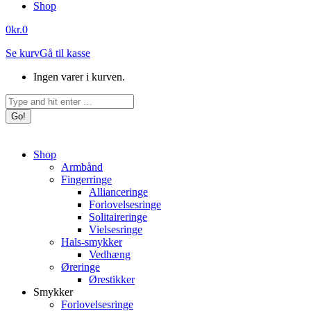
Shop
0
kr.
0
Se kurv
Gå til kasse
Ingen varer i kurven.
Search:
Shop
Armbånd
Fingerringe
Allianceringe
Forlovelsesringe
Solitaireringe
Vielsesringe
Hals-smykker
Vedhæng
Øreringe
Ørestikker
Smykker
Forlovelsesringe