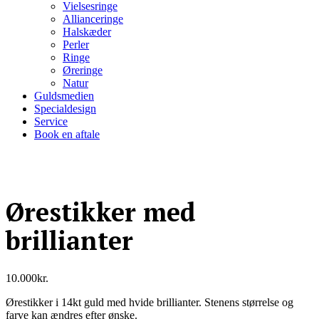
Vielsesringe
Allianceringe
Halskæder
Perler
Ringe
Øreringe
Natur
Guldsmedien
Specialdesign
Service
Book en aftale
Ørestikker med
brillianter
10.000
kr.
Ørestikker i 14kt guld med hvide brillianter. Stenens størrelse og
farve kan ændres efter ønske.