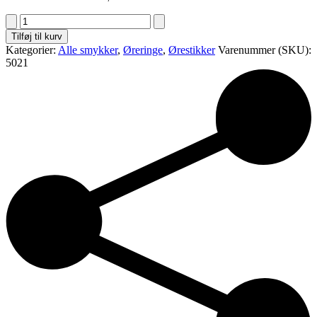
Ørestikker
med
Tilføj til kurv
brillianter
Kategorier:
Alle smykker
,
Øreringe
,
Ørestikker
Varenummer (SKU):
antal
5021