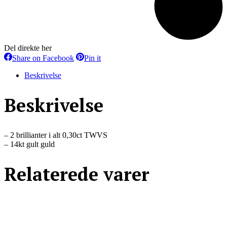
Del direkte her
Share
Share
Share on Facebook
Pin it
on
on
Facebook
Pinterest
Beskrivelse
Beskrivelse
– 2 brillianter i alt 0,30ct TWVS
– 14kt gult guld
Relaterede varer