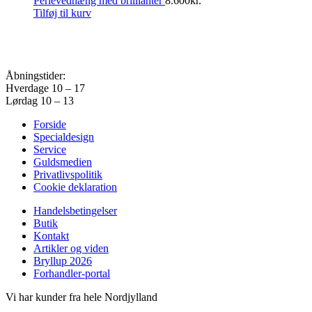
Perlevedhæng med brillianter
8.600
kr.
Tilføj til kurv
Åbningstider:
Hverdage 10 – 17
Lørdag 10 – 13
Forside
Specialdesign
Service
Guldsmedien
Privatlivspolitik
Cookie deklaration
Handelsbetingelser
Butik
Kontakt
Artikler og viden
Bryllup 2026
Forhandler-portal
Vi har kunder fra hele Nordjylland