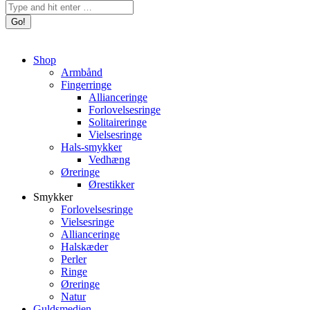
Search:
Shop
Armbånd
Fingerringe
Allianceringe
Forlovelsesringe
Solitaireringe
Vielsesringe
Hals-smykker
Vedhæng
Øreringe
Ørestikker
Smykker
Forlovelsesringe
Vielsesringe
Allianceringe
Halskæder
Perler
Ringe
Øreringe
Natur
Guldsmedien