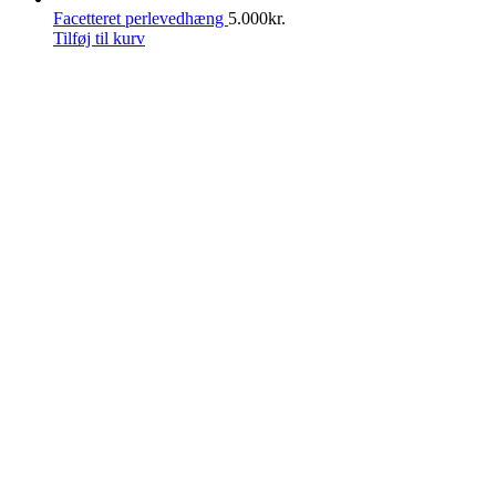
Facetteret perlevedhæng
5.000
kr.
Tilføj til kurv