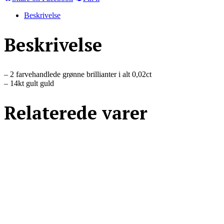
on
on
Facebook
Pinterest
Beskrivelse
Beskrivelse
– 2 farvehandlede grønne brillianter i alt 0,02ct
– 14kt gult guld
Relaterede varer