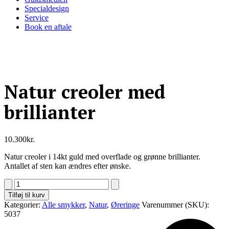
Specialdesign
Service
Book en aftale
Natur creoler med
brillianter
10.300
kr.
Natur creoler i 14kt guld med overflade og grønne brillianter.
Antallet af sten kan ændres efter ønske.
Natur
creoler
Tilføj til kurv
med
Kategorier:
Alle smykker
,
Natur
,
Øreringe
Varenummer (SKU):
brillianter
5037
antal