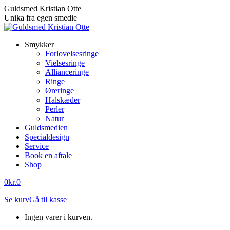
Skip
Guldsmed Kristian Otte
to
Unika fra egen smedie
content
Smykker
Forlovelsesringe
Vielsesringe
Allianceringe
Ringe
Øreringe
Halskæder
Perler
Natur
Guldsmedien
Specialdesign
Service
Book en aftale
Shop
0
kr.
0
Se kurv
Gå til kasse
Ingen varer i kurven.