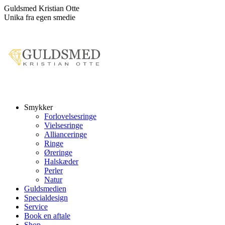
Skip
Guldsmed Kristian Otte
to
Unika fra egen smedie
content
Smykker
Forlovelsesringe
Vielsesringe
Allianceringe
Ringe
Øreringe
Halskæder
Perler
Natur
Guldsmedien
Specialdesign
Service
Book en aftale
Shop