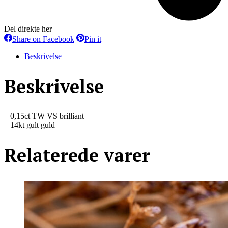
Del direkte her
Share
Share
Share on Facebook
Pin it
on
on
Facebook
Pinterest
Beskrivelse
Beskrivelse
– 0,15ct TW VS brilliant
– 14kt gult guld
Relaterede varer