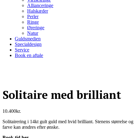
Allianceringe
Halskæder
Perler
Ringe
Øreringe
Natur
Guldsmedien
Specialdesign
Service
Book en aftale
Solitaire med brilliant
10.400
kr.
Solitairering i 14kt gult guld med hvid brilliant. Stenens størrelse og
farve kan ændres efter ønske.
Book tid her