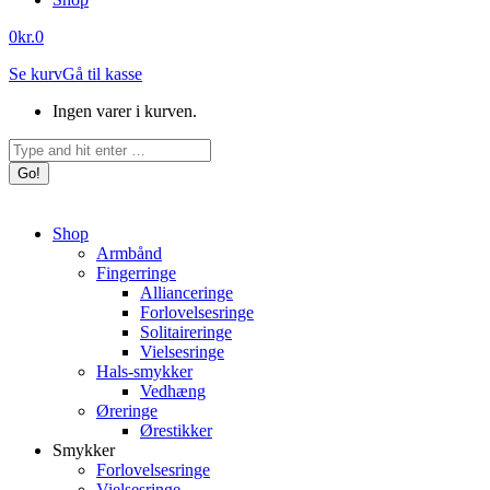
0
kr.
0
Se kurv
Gå til kasse
Ingen varer i kurven.
Search:
Shop
Armbånd
Fingerringe
Allianceringe
Forlovelsesringe
Solitaireringe
Vielsesringe
Hals-smykker
Vedhæng
Øreringe
Ørestikker
Smykker
Forlovelsesringe
Vielsesringe