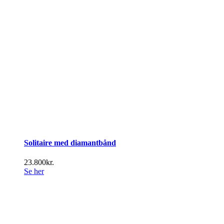
Solitaire med diamantbånd
23.800
kr.
Se her