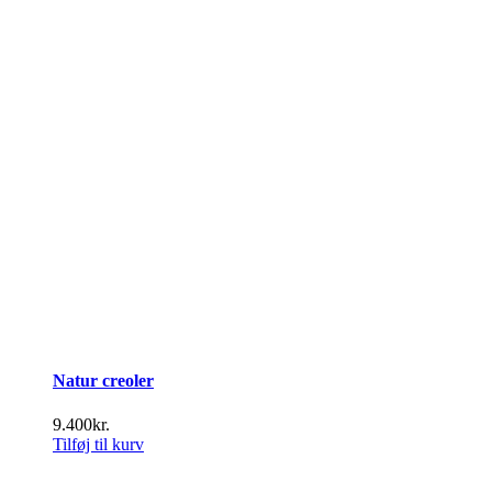
Natur creoler
9.400
kr.
Tilføj til kurv