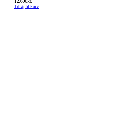
12.600
kr.
Tilføj til kurv