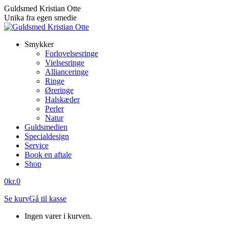
Skip
Guldsmed Kristian Otte
to
Unika fra egen smedie
content
Smykker
Forlovelsesringe
Vielsesringe
Allianceringe
Ringe
Øreringe
Halskæder
Perler
Natur
Guldsmedien
Specialdesign
Service
Book en aftale
Shop
0
kr.
0
Se kurv
Gå til kasse
Ingen varer i kurven.