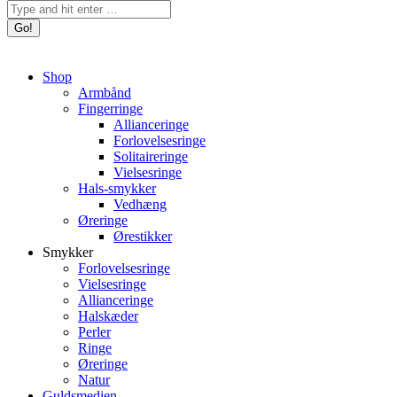
Search:
Shop
Armbånd
Fingerringe
Allianceringe
Forlovelsesringe
Solitaireringe
Vielsesringe
Hals-smykker
Vedhæng
Øreringe
Ørestikker
Smykker
Forlovelsesringe
Vielsesringe
Allianceringe
Halskæder
Perler
Ringe
Øreringe
Natur
Guldsmedien