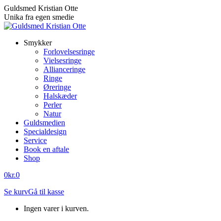
Skip
Guldsmed Kristian Otte
to
Unika fra egen smedie
content
Smykker
Forlovelsesringe
Vielsesringe
Allianceringe
Ringe
Øreringe
Halskæder
Perler
Natur
Guldsmedien
Specialdesign
Service
Book en aftale
Shop
0
kr.
0
Se kurv
Gå til kasse
Ingen varer i kurven.