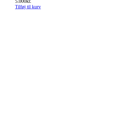
5.000
kr.
Tilføj til kurv